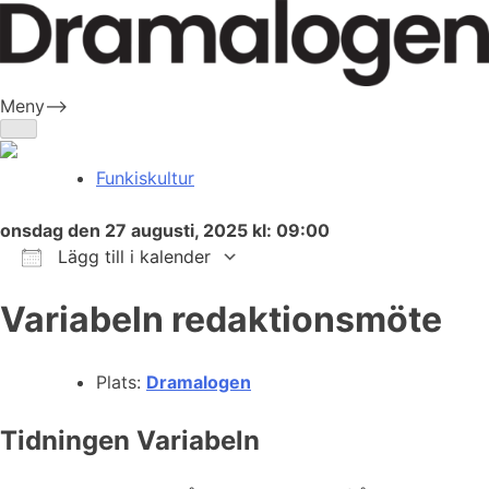
Skip
to
content
Meny-->
Dramalogen
Dialog med flera verktyg
Funkiskultur
onsdag den 27 augusti, 2025 kl: 09:00
Lägg till i kalender
Ladda ner ICS
Google Kalender
iCalendar
Office 365
Outlook Live
Variabeln redaktionsmöte
Plats:
Dramalogen
Tidningen Variabeln