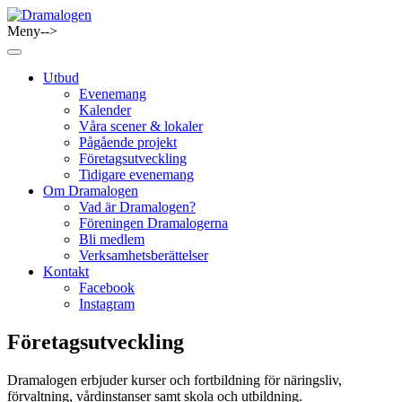
Skip
to
Meny-->
Dramalogen
Dialog med flera verktyg
content
Utbud
Evenemang
Kalender
Våra scener & lokaler
Pågående projekt
Företagsutveckling
Tidigare evenemang
Om Dramalogen
Vad är Dramalogen?
Föreningen Dramalogerna
Bli medlem
Verksamhetsberättelser
Kontakt
Facebook
Instagram
Företagsutveckling
Dramalogen erbjuder kurser och fortbildning för näringsliv,
förvaltning, vårdinstanser samt skola och utbildning.