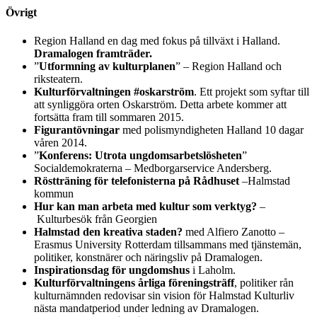
Övrigt
Region Halland en dag med fokus på tillväxt i Halland.
Dramalogen framträder.
”
Utformning av kulturplanen
” – Region Halland och
riksteatern.
Kulturförvaltningen #oskarström
. Ett projekt som syftar till
att synliggöra orten Oskarström. Detta arbete kommer att
fortsätta fram till sommaren 2015.
Figurantövningar
med polismyndigheten Halland 10 dagar
våren 2014.
”
Konferens: Utrota ungdomsarbetslösheten
”
Socialdemokraterna – Medborgarservice Andersberg.
Röstträning för telefonisterna på Rådhuset
–Halmstad
kommun
Hur kan man arbeta med kultur som verktyg?
–
Kulturbesök från Georgien
Halmstad den kreativa staden?
med Alfiero Zanotto –
Erasmus University Rotterdam tillsammans med tjänstemän,
politiker, konstnärer och näringsliv på Dramalogen.
Inspirationsdag för ungdomshus
i Laholm.
Kulturförvaltningens årliga föreningsträff
, politiker rån
kulturnämnden redovisar sin vision för Halmstad Kulturliv
nästa mandatperiod under ledning av Dramalogen.