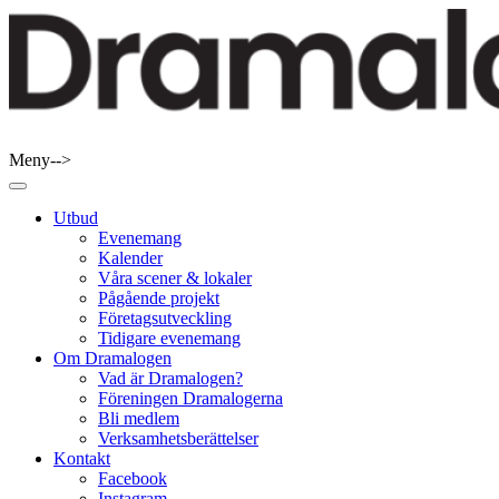
Skip
to
content
Meny-->
Dramalogen
Dialog med flera verktyg
Utbud
Evenemang
Kalender
Våra scener & lokaler
Pågående projekt
Företagsutveckling
Tidigare evenemang
Om Dramalogen
Vad är Dramalogen?
Föreningen Dramalogerna
Bli medlem
Verksamhetsberättelser
Kontakt
Facebook
Instagram