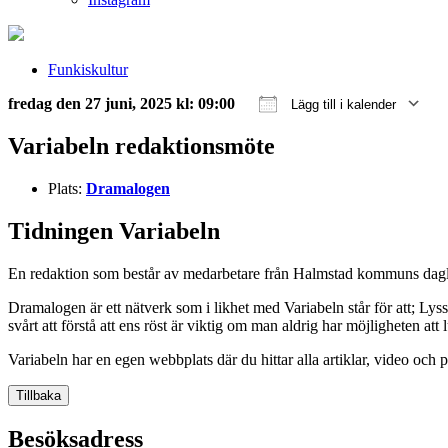
Funkiskultur
fredag den 27 juni, 2025 kl: 09:00
Lägg till i kalender
Ladda ner ICS
Google Kalender
iCalendar
Office 365
Outlook Live
Variabeln redaktionsmöte
Plats:
Dramalogen
Tidningen Variabeln
En redaktion som består av medarbetare från Halmstad kommuns dagli
Dramalogen är ett nätverk som i likhet med Variabeln står för att; Ly
svårt att förstå att ens röst är viktig om man aldrig har möjligheten att
Variabeln har en egen webbplats där du hittar alla artiklar, video och
Tillbaka
Besöksadress