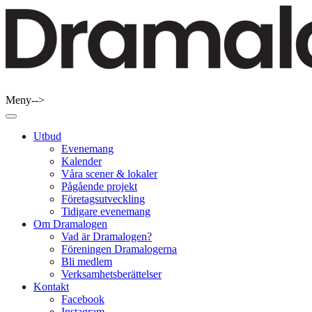
Skip
to
content
Meny-->
Dramalogen
Dialog med flera verktyg
Utbud
Evenemang
Kalender
Våra scener & lokaler
Pågående projekt
Företagsutveckling
Tidigare evenemang
Om Dramalogen
Vad är Dramalogen?
Föreningen Dramalogerna
Bli medlem
Verksamhetsberättelser
Kontakt
Facebook
Instagram