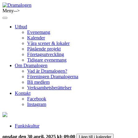
Skip
to
Meny-->
Dramalogen
Dialog med flera verktyg
content
Utbud
Evenemang
Kalender
Våra scener & lokaler
Pågående projekt
Företagsutveckling
Tidigare evenemang
Om Dramalogen
Vad är Dramalogen?
Föreningen Dramalogerna
Bli medlem
Verksamhetsberättelser
Kontakt
Facebook
Instagram
Funkiskultur
onsdag den 30 april, 2025 kl: 09:00
Lägg till i kalender