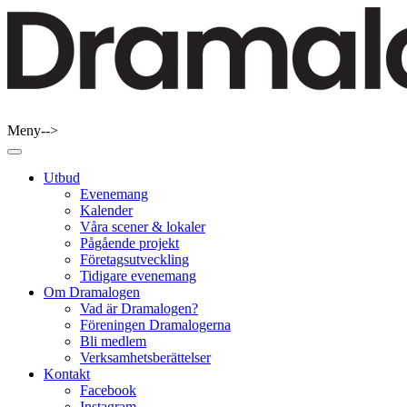
Skip
to
content
Meny-->
Dramalogen
Dialog med flera verktyg
Utbud
Evenemang
Kalender
Våra scener & lokaler
Pågående projekt
Företagsutveckling
Tidigare evenemang
Om Dramalogen
Vad är Dramalogen?
Föreningen Dramalogerna
Bli medlem
Verksamhetsberättelser
Kontakt
Facebook
Instagram