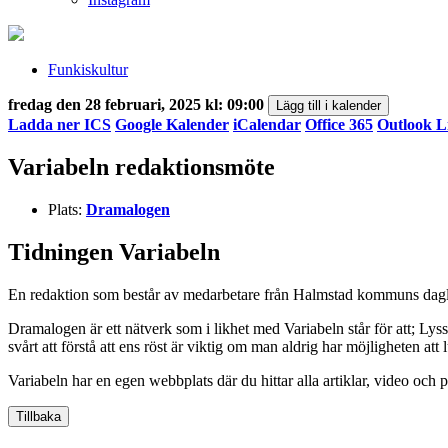
Funkiskultur
fredag den 28 februari, 2025 kl: 09:00
Lägg till i kalender
Ladda ner ICS
Google Kalender
iCalendar
Office 365
Outlook L
Variabeln redaktionsmöte
Plats:
Dramalogen
Tidningen Variabeln
En redaktion som består av medarbetare från Halmstad kommuns dagli
Dramalogen är ett nätverk som i likhet med Variabeln står för att; Ly
svårt att förstå att ens röst är viktig om man aldrig har möjligheten att
Variabeln har en egen webbplats där du hittar alla artiklar, video och
Tillbaka