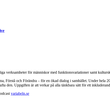
ive
ga verksamheter för människor med funktionsvariationer samt kulturs
ssna, Förstå och Förändra – för en ökad dialog i samhället. Under hela 
 lufta den. Uppgiften är att verkar på alla tänkbara sätt för ett inkludera
 podcast
variabeln.se