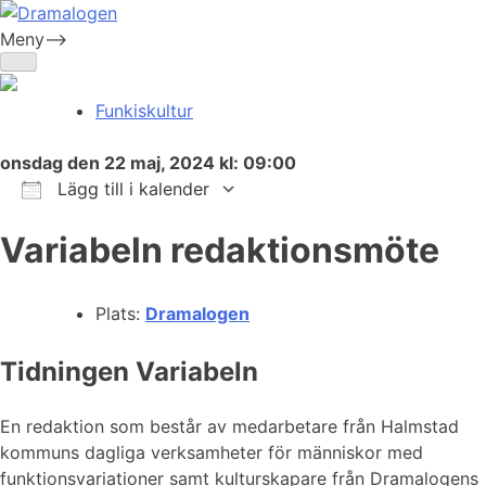
Skip
to
Meny-->
Dramalogen
Dialog med flera verktyg
content
Funkiskultur
onsdag den 22 maj, 2024 kl: 09:00
Lägg till i kalender
Ladda ner ICS
Google Kalender
iCalendar
Office 365
Outlook Live
Variabeln redaktionsmöte
Plats:
Dramalogen
Tidningen Variabeln
En redaktion som består av medarbetare från Halmstad
kommuns dagliga verksamheter för människor med
funktionsvariationer samt kulturskapare från Dramalogens