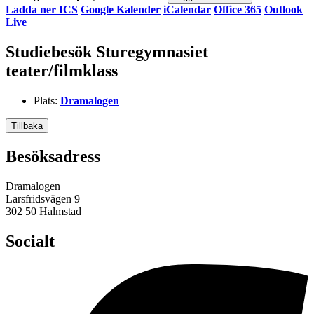
Ladda ner ICS
Google Kalender
iCalendar
Office 365
Outlook
Live
Studiebesök Sturegymnasiet
teater/filmklass
Plats:
Dramalogen
Tillbaka
Besöksadress
Dramalogen
Larsfridsvägen 9
302 50 Halmstad
Socialt