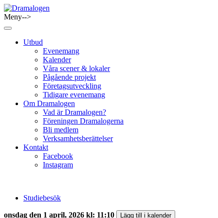
Skip
to
Meny-->
Dramalogen
Dialog med flera verktyg
content
Utbud
Evenemang
Kalender
Våra scener & lokaler
Pågående projekt
Företagsutveckling
Tidigare evenemang
Om Dramalogen
Vad är Dramalogen?
Föreningen Dramalogerna
Bli medlem
Verksamhetsberättelser
Kontakt
Facebook
Instagram
Studiebesök
onsdag den 1 april, 2026 kl: 11:10
Lägg till i kalender