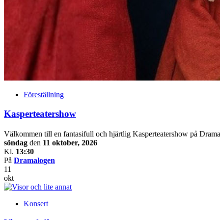
Föreställning
Kasperteatershow
Välkommen till en fantasifull och hjärtlig Kasperteatershow på Drama
söndag
den
11 oktober, 2026
Kl.
13:30
På
Dramalogen
11
okt
Konsert