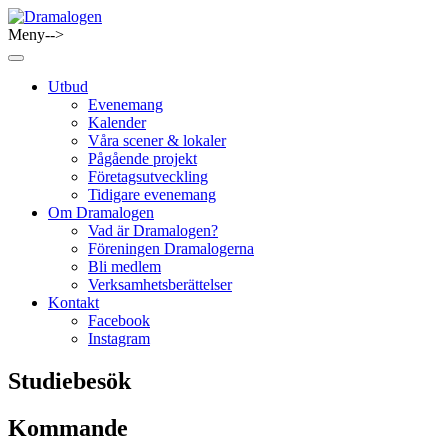
Skip
to
Meny-->
Dramalogen
Dialog med flera verktyg
content
Utbud
Evenemang
Kalender
Våra scener & lokaler
Pågående projekt
Företagsutveckling
Tidigare evenemang
Om Dramalogen
Vad är Dramalogen?
Föreningen Dramalogerna
Bli medlem
Verksamhetsberättelser
Kontakt
Facebook
Instagram
Studiebesök
Kommande