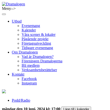
Skip
to
Meny-->
Dramalogen
Dialog med flera verktyg
content
Utbud
Evenemang
Kalender
Våra scener & lokaler
Pågående projekt
Företagsutveckling
Tidigare evenemang
Om Dramalogen
Vad är Dramalogen?
Föreningen Dramalogerna
Bli medlem
Verksamhetsberättelser
Kontakt
Facebook
Instagram
Podd/Radio
måndag den 10 juni, 2024 kl: 17:00
Lägg till i kalender