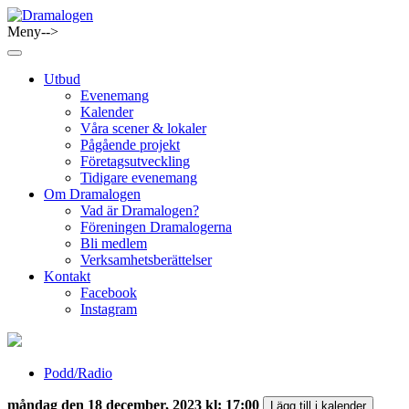
Skip
to
Meny-->
Dramalogen
Dialog med flera verktyg
content
Utbud
Evenemang
Kalender
Våra scener & lokaler
Pågående projekt
Företagsutveckling
Tidigare evenemang
Om Dramalogen
Vad är Dramalogen?
Föreningen Dramalogerna
Bli medlem
Verksamhetsberättelser
Kontakt
Facebook
Instagram
Podd/Radio
måndag den 18 december, 2023 kl: 17:00
Lägg till i kalender