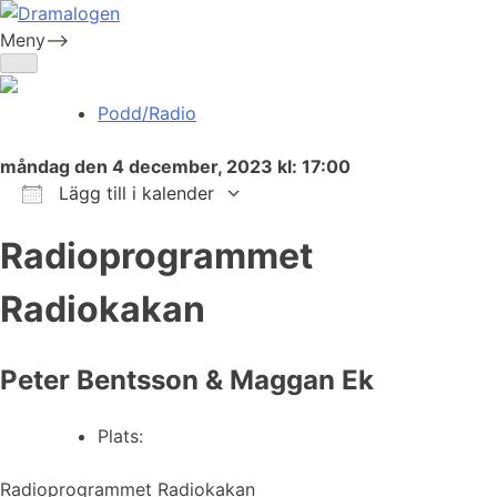
Skip
to
Meny-->
Dramalogen
Dialog med flera verktyg
content
Podd/Radio
måndag den 4 december, 2023 kl: 17:00
Lägg till i kalender
Ladda ner ICS
Google Kalender
iCalendar
Office 365
Outlook Live
Radioprogrammet
Radiokakan
Peter Bentsson & Maggan Ek
Plats:
Radioprogrammet Radiokakan