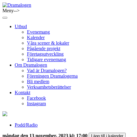
Skip
to
Meny-->
Dramalogen
Dialog med flera verktyg
content
Utbud
Evenemang
Kalender
Våra scener & lokaler
Pågående projekt
Företagsutveckling
Tidigare evenemang
Om Dramalogen
Vad är Dramalogen?
Föreningen Dramalogerna
Bli medlem
Verksamhetsberättelser
Kontakt
Facebook
Instagram
Podd/Radio
måndag den 13 november, 2023 kl: 17:00
Lägg till i kalender