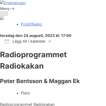
Skip
to
Meny-->
Dramalogen
Dialog med flera verktyg
content
Podd/Radio
torsdag den 24 augusti, 2023 kl: 17:00
Lägg till i kalender
Ladda ner ICS
Google Kalender
iCalendar
Office 365
Outlook Live
Radioprogrammet
Radiokakan
Peter Bentsson & Maggan Ek
Plats:
Radioprogrammet Radiokakan