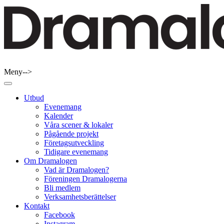
Skip
to
content
Meny-->
Dramalogen
Dialog med flera verktyg
Utbud
Evenemang
Kalender
Våra scener & lokaler
Pågående projekt
Företagsutveckling
Tidigare evenemang
Om Dramalogen
Vad är Dramalogen?
Föreningen Dramalogerna
Bli medlem
Verksamhetsberättelser
Kontakt
Facebook
Instagram