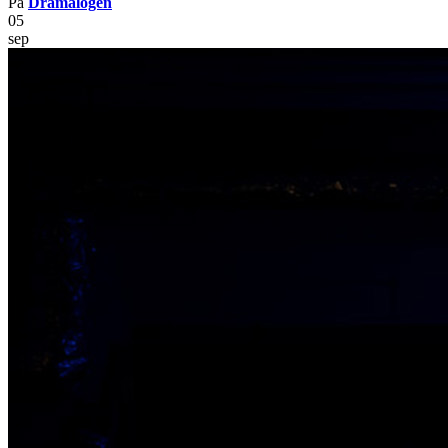
På
Dramalogen
05
sep