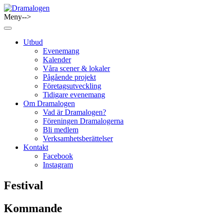
Skip
to
Meny-->
Dramalogen
Dialog med flera verktyg
content
Utbud
Evenemang
Kalender
Våra scener & lokaler
Pågående projekt
Företagsutveckling
Tidigare evenemang
Om Dramalogen
Vad är Dramalogen?
Föreningen Dramalogerna
Bli medlem
Verksamhetsberättelser
Kontakt
Facebook
Instagram
Festival
Kommande