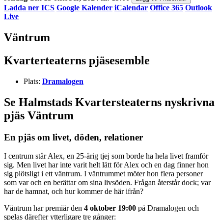
Ladda ner ICS
Google Kalender
iCalendar
Office 365
Outlook
Live
Väntrum
Kvarterteaterns pjäsesemble
Plats:
Dramalogen
Se Halmstads Kvartersteaterns nyskrivna
pjäs Väntrum
En pjäs om livet, döden, relationer
I centrum står Alex, en 25-årig tjej som borde ha hela livet framför
sig. Men livet har inte varit helt lätt för Alex och en dag finner hon
sig plötsligt i ett väntrum. I väntrummet möter hon flera personer
som var och en berättar om sina livsöden. Frågan återstår dock; var
har de hamnat, och hur kommer de här ifrån?
Väntrum har premiär den
4 oktober 19:00
på Dramalogen och
spelas därefter ytterligare tre gånger: