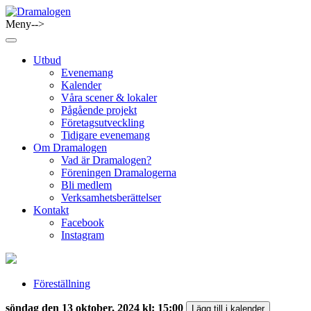
Skip
to
Meny-->
Dramalogen
Dialog med flera verktyg
content
Utbud
Evenemang
Kalender
Våra scener & lokaler
Pågående projekt
Företagsutveckling
Tidigare evenemang
Om Dramalogen
Vad är Dramalogen?
Föreningen Dramalogerna
Bli medlem
Verksamhetsberättelser
Kontakt
Facebook
Instagram
Föreställning
söndag den 13 oktober, 2024 kl: 15:00
Lägg till i kalender