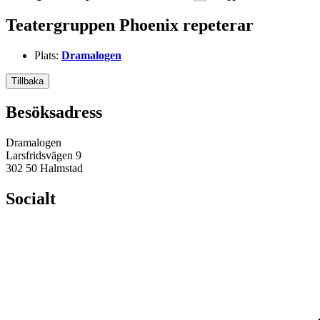
Ladda ner ICS
Google Kalender
iCalendar
Office 365
Outlook Live
Teatergruppen Phoenix repeterar
Plats:
Dramalogen
Tillbaka
Besöksadress
Dramalogen
Larsfridsvägen 9
302 50 Halmstad
Socialt