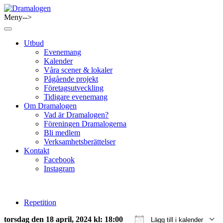
Skip
to
Meny-->
Dramalogen
Dialog med flera verktyg
content
Utbud
Evenemang
Kalender
Våra scener & lokaler
Pågående projekt
Företagsutveckling
Tidigare evenemang
Om Dramalogen
Vad är Dramalogen?
Föreningen Dramalogerna
Bli medlem
Verksamhetsberättelser
Kontakt
Facebook
Instagram
Repetition
torsdag den 18 april, 2024 kl: 18:00
Lägg till i kalender