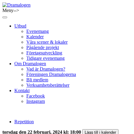
Skip
to
Meny-->
Dramalogen
Dialog med flera verktyg
content
Utbud
Evenemang
Kalender
Våra scener & lokaler
Pågående projekt
Företagsutveckling
Tidigare evenemang
Om Dramalogen
Vad är Dramalogen?
Föreningen Dramalogerna
Bli medlem
Verksamhetsberättelser
Kontakt
Facebook
Instagram
Repetition
torsdag den 22 februari, 2024 kl: 18:00
Lägg till i kalender