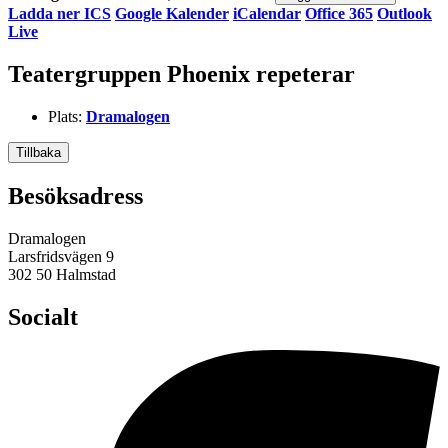
Ladda ner ICS
Google Kalender
iCalendar
Office 365
Outlook
Live
Teatergruppen Phoenix repeterar
Plats:
Dramalogen
Tillbaka
Besöksadress
Dramalogen
Larsfridsvägen 9
302 50 Halmstad
Socialt