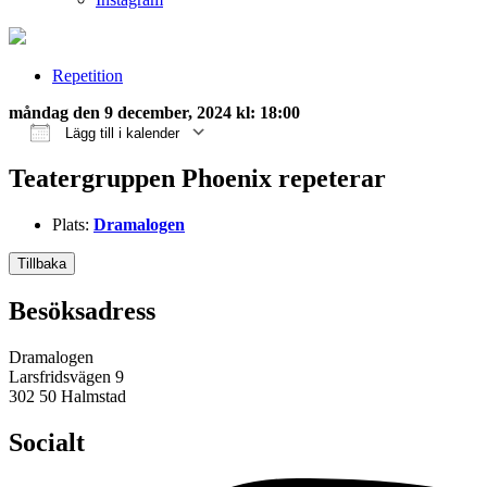
Repetition
måndag den 9 december, 2024 kl: 18:00
Lägg till i kalender
Ladda ner ICS
Google Kalender
iCalendar
Office 365
Outlook Live
Teatergruppen Phoenix repeterar
Plats:
Dramalogen
Tillbaka
Besöksadress
Dramalogen
Larsfridsvägen 9
302 50 Halmstad
Socialt