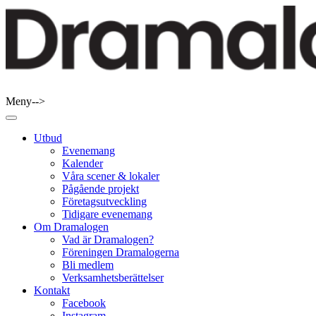
Skip
to
content
Meny-->
Dramalogen
Dialog med flera verktyg
Utbud
Evenemang
Kalender
Våra scener & lokaler
Pågående projekt
Företagsutveckling
Tidigare evenemang
Om Dramalogen
Vad är Dramalogen?
Föreningen Dramalogerna
Bli medlem
Verksamhetsberättelser
Kontakt
Facebook
Instagram