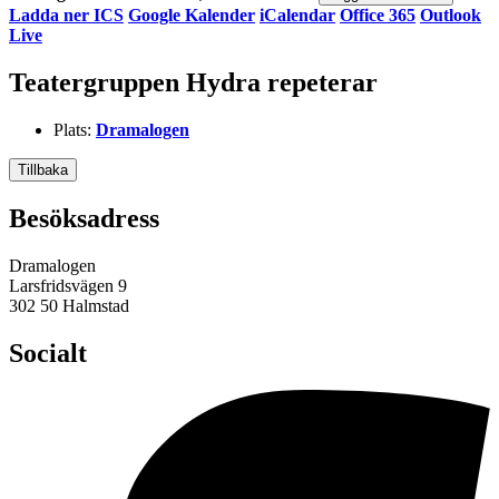
Ladda ner ICS
Google Kalender
iCalendar
Office 365
Outlook
Live
Teatergruppen Hydra repeterar
Plats:
Dramalogen
Tillbaka
Besöksadress
Dramalogen
Larsfridsvägen 9
302 50 Halmstad
Socialt