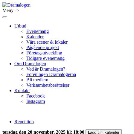
Skip
to
Meny-->
Dramalogen
Dialog med flera verktyg
content
Utbud
Evenemang
Kalender
Våra scener & lokaler
Pågående projekt
Företagsutveckling
Tidigare evenemang
Om Dramalogen
Vad är Dramalogen?
Föreningen Dramalogerna
Bli medlem
Verksamhetsberättelser
Kontakt
Facebook
Instagram
Repetition
torsdag den 20 november, 2025 kl: 18:00
Lägg till i kalender