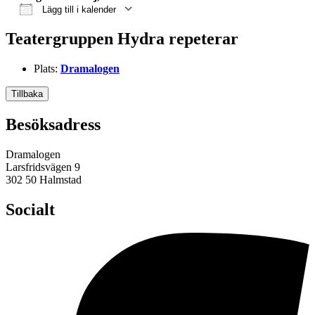
Lägg till i kalender
Ladda ner ICS
Google Kalender
iCalendar
Office 365
Outlook Live
Teatergruppen Hydra repeterar
Plats:
Dramalogen
Tillbaka
Besöksadress
Dramalogen
Larsfridsvägen 9
302 50 Halmstad
Socialt