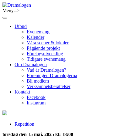
Skip
to
Meny-->
Dramalogen
Dialog med flera verktyg
content
Utbud
Evenemang
Kalender
Våra scener & lokaler
Pågående projekt
Företagsutveckling
Tidigare evenemang
Om Dramalogen
Vad är Dramalogen?
Föreningen Dramalogerna
Bli medlem
Verksamhetsberättelser
Kontakt
Facebook
Instagram
Repetition
torsdag den 15 maj, 2025 kl: 18:00