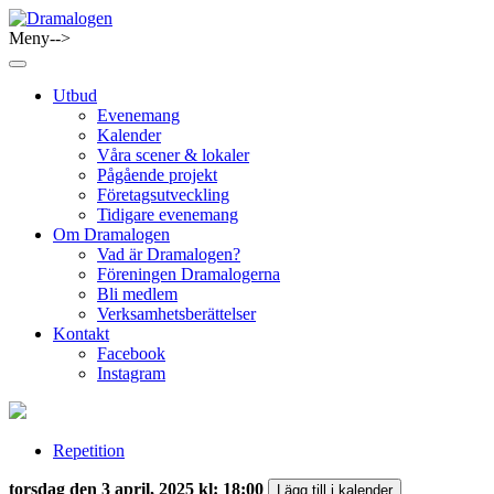
Skip
to
Meny-->
Dramalogen
Dialog med flera verktyg
content
Utbud
Evenemang
Kalender
Våra scener & lokaler
Pågående projekt
Företagsutveckling
Tidigare evenemang
Om Dramalogen
Vad är Dramalogen?
Föreningen Dramalogerna
Bli medlem
Verksamhetsberättelser
Kontakt
Facebook
Instagram
Repetition
torsdag den 3 april, 2025 kl: 18:00
Lägg till i kalender