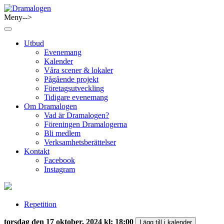
Skip
to
Meny-->
Dramalogen
Dialog med flera verktyg
content
Utbud
Evenemang
Kalender
Våra scener & lokaler
Pågående projekt
Företagsutveckling
Tidigare evenemang
Om Dramalogen
Vad är Dramalogen?
Föreningen Dramalogerna
Bli medlem
Verksamhetsberättelser
Kontakt
Facebook
Instagram
Repetition
torsdag den 17 oktober, 2024 kl: 18:00
Lägg till i kalender