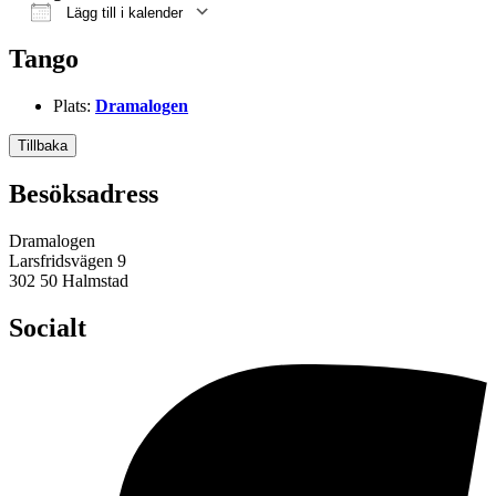
Lägg till i kalender
Ladda ner ICS
Google Kalender
iCalendar
Office 365
Outlook Live
Tango
Plats:
Dramalogen
Tillbaka
Besöksadress
Dramalogen
Larsfridsvägen 9
302 50 Halmstad
Socialt