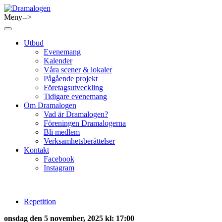
Skip
to
Meny-->
Dramalogen
Dialog med flera verktyg
content
Utbud
Evenemang
Kalender
Våra scener & lokaler
Pågående projekt
Företagsutveckling
Tidigare evenemang
Om Dramalogen
Vad är Dramalogen?
Föreningen Dramalogerna
Bli medlem
Verksamhetsberättelser
Kontakt
Facebook
Instagram
Repetition
onsdag den 5 november, 2025 kl: 17:00