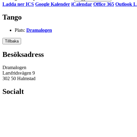
Ladda ner ICS
Google Kalender
iCalendar
Office 365
Outlook L
Tango
Plats:
Dramalogen
Tillbaka
Besöksadress
Dramalogen
Larsfridsvägen 9
302 50 Halmstad
Socialt