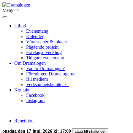
Skip
to
Meny-->
Dramalogen
Dialog med flera verktyg
content
Utbud
Evenemang
Kalender
Våra scener & lokaler
Pågående projekt
Företagsutveckling
Tidigare evenemang
Om Dramalogen
Vad är Dramalogen?
Föreningen Dramalogerna
Bli medlem
Verksamhetsberättelser
Kontakt
Facebook
Instagram
Repetition
onsdag den 17 juni, 2026 kl: 17:00
Lägg till i kalender