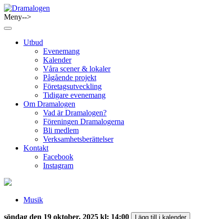
Skip
to
Meny-->
Dramalogen
Dialog med flera verktyg
content
Utbud
Evenemang
Kalender
Våra scener & lokaler
Pågående projekt
Företagsutveckling
Tidigare evenemang
Om Dramalogen
Vad är Dramalogen?
Föreningen Dramalogerna
Bli medlem
Verksamhetsberättelser
Kontakt
Facebook
Instagram
Musik
söndag den 19 oktober, 2025 kl: 14:00
Lägg till i kalender