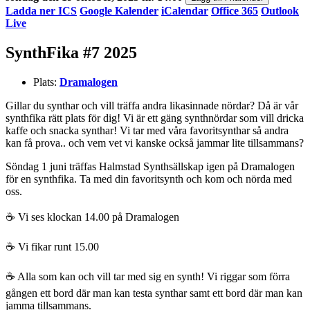
Ladda ner ICS
Google Kalender
iCalendar
Office 365
Outlook
Live
SynthFika #7 2025
Plats:
Dramalogen
Gillar du synthar och vill träffa andra likasinnade nördar? Då är vår
synthfika rätt plats för dig! Vi är ett gäng synthnördar som vill dricka
kaffe och snacka synthar! Vi tar med våra favoritsynthar så andra
kan få prova.. och vem vet vi kanske också jammar lite tillsammans?
Söndag 1 juni träffas Halmstad Synthsällskap igen på Dramalogen
för en synthfika. Ta med din favoritsynth och kom och nörda med
oss.
☕️ Vi ses klockan 14.00 på Dramalogen
☕️ Vi fikar runt 15.00
☕️ Alla som kan och vill tar med sig en synth! Vi riggar som förra
gången ett bord där man kan testa synthar samt ett bord där man kan
jamma tillsammans.