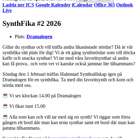
Ladda ner ICS
Google Kalender
iCalendar
Office 365
Outlook
Live
SynthFika #2 2026
Plats:
Dramalogen
Gillar du synthar och vill träffa andra likasinnade nördar? Då är vår
synthfika rätt plats för dig! Vi är ett gäng synthnördar som vill dricka
kaffe och snacka synthar! Vi tar med våra favoritsynthar så andra
kan få prova.. och vem vet vi kanske också jammar lite tillsammans?
Söndag den 1 februari träffas Halmstad Synthsällskap igen på
Dramalogen för en synthfika. Ta med din favoritsynth och kom och
nörda med oss.
Vi ses klockan 14.00 på Dramalogen
Vi fikar runt 15.00
Alla som kan och vill tar med sig en synth! Vi riggar som förra
gången ett bord där man kan testa synthar samt ett bord där man kan
jamma tillsammans.