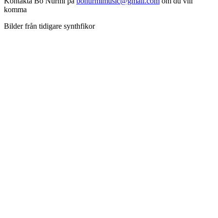
Kontakta Bo Nurmi på
bonurmimusic@gmail.com
om du vill
komma
Bilder från tidigare synthfikor