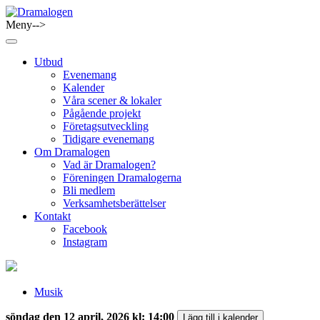
Skip
to
Meny-->
Dramalogen
Dialog med flera verktyg
content
Utbud
Evenemang
Kalender
Våra scener & lokaler
Pågående projekt
Företagsutveckling
Tidigare evenemang
Om Dramalogen
Vad är Dramalogen?
Föreningen Dramalogerna
Bli medlem
Verksamhetsberättelser
Kontakt
Facebook
Instagram
Musik
söndag den 12 april, 2026 kl: 14:00
Lägg till i kalender