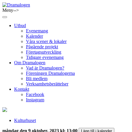
Skip
to
Meny-->
Dramalogen
Dialog med flera verktyg
content
Utbud
Evenemang
Kalender
Våra scener & lokaler
Pågående projekt
Företagsutveckling
Tidigare evenemang
Om Dramalogen
Vad är Dramalogen?
Föreningen Dramalogerna
Bli medlem
Verksamhetsberättelser
Kontakt
Facebook
Instagram
Kulturhuset
måndag den 9 oktober, 2023 kl: 13:00
Lägg till i kalender