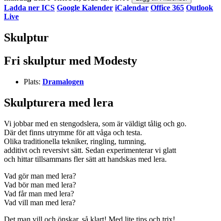
Ladda ner ICS
Google Kalender
iCalendar
Office 365
Outlook
Live
Skulptur
Fri skulptur med Modesty
Plats:
Dramalogen
Skulpturera med lera
Vi jobbar med en stengodslera, som är väldigt tålig och go.
Där det finns utrymme för att våga och testa.
Olika traditionella tekniker, ringling, tumning,
additivt och reversivt sätt. Sedan experimenterar vi glatt
och hittar tillsammans fler sätt att handskas med lera.
Vad gör man med lera?
Vad bör man med lera?
Vad får man med lera?
Vad vill man med lera?
Det man vill och önskar, så klart! Med lite tips och trix!