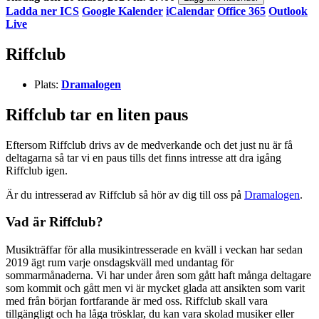
Ladda ner ICS
Google Kalender
iCalendar
Office 365
Outlook
Live
Riffclub
Plats:
Dramalogen
Riffclub tar en liten paus
Eftersom Riffclub drivs av de medverkande och det just nu är få
deltagarna så tar vi en paus tills det finns intresse att dra igång
Riffclub igen.
Är du intresserad av Riffclub så hör av dig till oss på
Dramalogen
.
Vad är Riffclub?
Musikträffar för alla musikintresserade en kväll i veckan har sedan
2019 ägt rum varje onsdagskväll med undantag för
sommarmånaderna. Vi har under åren som gått haft många deltagare
som kommit och gått men vi är mycket glada att ansikten som varit
med från början fortfarande är med oss. Riffclub skall vara
tillgängligt och ha låga trösklar, du kan vara skolad musiker eller