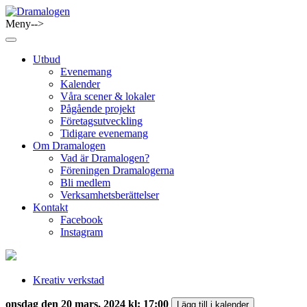
Skip
to
Meny-->
Dramalogen
Dialog med flera verktyg
content
Utbud
Evenemang
Kalender
Våra scener & lokaler
Pågående projekt
Företagsutveckling
Tidigare evenemang
Om Dramalogen
Vad är Dramalogen?
Föreningen Dramalogerna
Bli medlem
Verksamhetsberättelser
Kontakt
Facebook
Instagram
Kreativ verkstad
onsdag den 20 mars, 2024 kl: 17:00
Lägg till i kalender