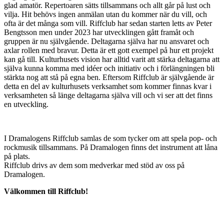
glad amatör. Repertoaren sätts tillsammans och allt går på lust och
vilja. Hit behövs ingen anmälan utan du kommer när du vill, och
ofta är det många som vill. Riffclub har sedan starten letts av Peter
Bengtsson men under 2023 har utvecklingen gått framåt och
gruppen är nu självgående. Deltagarna själva har nu ansvaret och
axlar rollen med bravur. Detta är ett gott exempel på hur ett projekt
kan gå till. Kulturhusets vision har alltid varit att stärka deltagarna att
själva kunna komma med idéer och initiativ och i förlängningen bli
stärkta nog att stå på egna ben. Eftersom Riffclub är självgående är
detta en del av kulturhusets verksamhet som kommer finnas kvar i
verksamheten så länge deltagarna själva vill och vi ser att det finns
en utveckling.
I Dramalogens Riffclub samlas de som tycker om att spela pop- och
rockmusik tillsammans. På Dramalogen finns det instrument att låna
på plats.
Riffclub drivs av dem som medverkar med stöd av oss på
Dramalogen.
Välkommen till Riffclub!