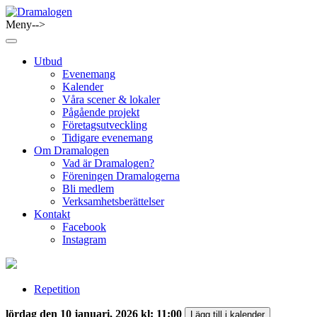
Skip
to
Meny-->
Dramalogen
Dialog med flera verktyg
content
Utbud
Evenemang
Kalender
Våra scener & lokaler
Pågående projekt
Företagsutveckling
Tidigare evenemang
Om Dramalogen
Vad är Dramalogen?
Föreningen Dramalogerna
Bli medlem
Verksamhetsberättelser
Kontakt
Facebook
Instagram
Repetition
lördag den 10 januari, 2026 kl: 11:00
Lägg till i kalender