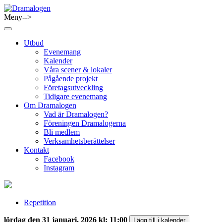
Skip
to
Meny-->
Dramalogen
Dialog med flera verktyg
content
Utbud
Evenemang
Kalender
Våra scener & lokaler
Pågående projekt
Företagsutveckling
Tidigare evenemang
Om Dramalogen
Vad är Dramalogen?
Föreningen Dramalogerna
Bli medlem
Verksamhetsberättelser
Kontakt
Facebook
Instagram
Repetition
lördag den 31 januari, 2026 kl: 11:00
Lägg till i kalender