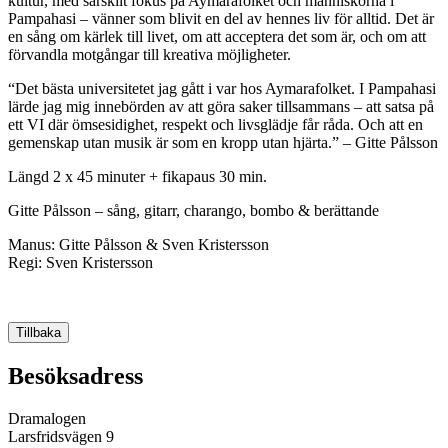
kultur, med särskilt fokus på Aymarafolket och människorna i
Pampahasi – vänner som blivit en del av hennes liv för alltid. Det är
en sång om kärlek till livet, om att acceptera det som är, och om att
förvandla motgångar till kreativa möjligheter.
“Det bästa universitetet jag gått i var hos Aymarafolket. I Pampahasi
lärde jag mig innebörden av att göra saker tillsammans – att satsa på
ett VI där ömsesidighet, respekt och livsglädje får råda. Och att en
gemenskap utan musik är som en kropp utan hjärta.” – Gitte Pålsson
Längd 2 x 45 minuter + fikapaus 30 min.
Gitte Pålsson – sång, gitarr, charango, bombo & berättande
Manus: Gitte Pålsson & Sven Kristersson
Regi: Sven Kristersson
Tillbaka
Besöksadress
Dramalogen
Larsfridsvägen 9