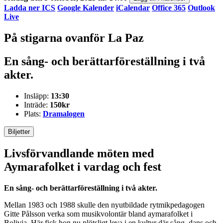
Ladda ner ICS
Google Kalender
iCalendar
Office 365
Outlook
Live
På stigarna ovanför La Paz
En sång- och berättarföreställning i två
akter.
Insläpp:
13:30
Inträde:
150kr
Plats:
Dramalogen
Biljetter
Livsförvandlande möten med
Aymarafolket i vardag och fest
En sång- och berättarföreställning i två akter.
Mellan 1983 och 1988 skulle den nyutbildade rytmikpedagogen
Gitte Pålsson verka som musikvolontär bland aymarafolket i
Bolivia. Här fick hon nu plötsligt leva i en kultur där sång, dans och