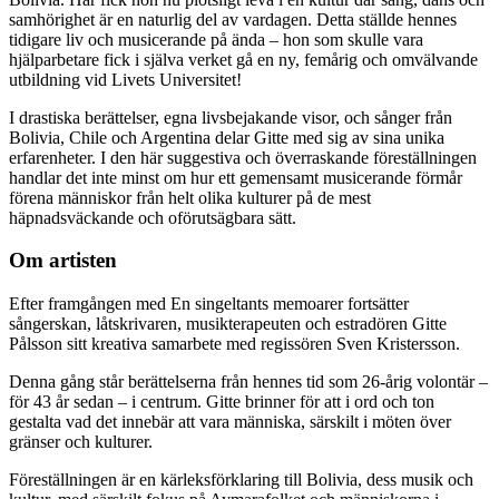
samhörighet är en naturlig del av vardagen. Detta ställde hennes
tidigare liv och musicerande på ända – hon som skulle vara
hjälparbetare fick i själva verket gå en ny, femårig och omvälvande
utbildning vid Livets Universitet!
I drastiska berättelser, egna livsbejakande visor, och sånger från
Bolivia, Chile och Argentina delar Gitte med sig av sina unika
erfarenheter. I den här suggestiva och överraskande föreställningen
handlar det inte minst om hur ett gemensamt musicerande förmår
förena människor från helt olika kulturer på de mest
häpnadsväckande och oförutsägbara sätt.
Om artisten
Efter framgången med En singeltants memoarer fortsätter
sångerskan, låtskrivaren, musikterapeuten och estradören Gitte
Pålsson sitt kreativa samarbete med regissören Sven Kristersson.
Denna gång står berättelserna från hennes tid som 26-årig volontär –
för 43 år sedan – i centrum. Gitte brinner för att i ord och ton
gestalta vad det innebär att vara människa, särskilt i möten över
gränser och kulturer.
Föreställningen är en kärleksförklaring till Bolivia, dess musik och