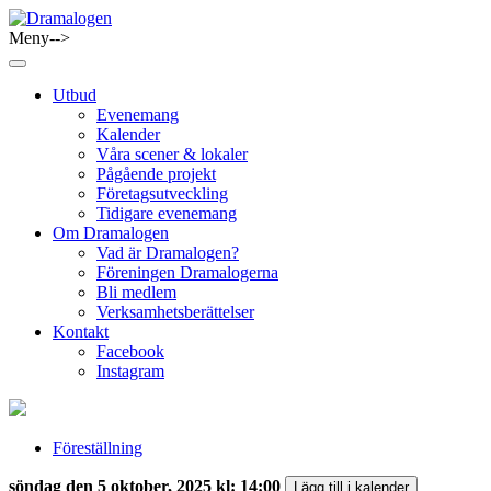
Skip
to
Meny-->
Dramalogen
Dialog med flera verktyg
content
Utbud
Evenemang
Kalender
Våra scener & lokaler
Pågående projekt
Företagsutveckling
Tidigare evenemang
Om Dramalogen
Vad är Dramalogen?
Föreningen Dramalogerna
Bli medlem
Verksamhetsberättelser
Kontakt
Facebook
Instagram
Föreställning
söndag den 5 oktober, 2025 kl: 14:00
Lägg till i kalender