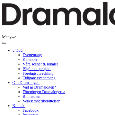
Skip
to
content
Meny-->
Dramalogen
Dialog med flera verktyg
Utbud
Evenemang
Kalender
Våra scener & lokaler
Pågående projekt
Företagsutveckling
Tidigare evenemang
Om Dramalogen
Vad är Dramalogen?
Föreningen Dramalogerna
Bli medlem
Verksamhetsberättelser
Kontakt
Facebook
Instagram