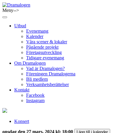
Skip
to
Meny-->
Dramalogen
Dialog med flera verktyg
content
Utbud
Evenemang
Kalender
Våra scener & lokaler
Pågående projekt
Företagsutveckling
Tidigare evenemang
Om Dramalogen
Vad är Dramalogen?
Föreningen Dramalogerna
Bli medlem
Verksamhetsberättelser
Kontakt
Facebook
Instagram
Konsert
onsdag den 27 mars, 2024 kl: 18:00
Lägg till i kalender