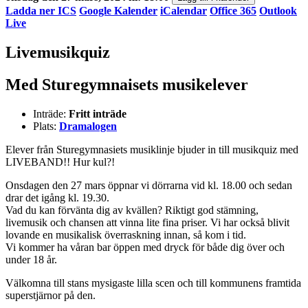
Ladda ner ICS
Google Kalender
iCalendar
Office 365
Outlook
Live
Livemusikquiz
Med Sturegymnaisets musikelever
Inträde:
Fritt inträde
Plats:
Dramalogen
Elever från Sturegymnasiets musiklinje bjuder in till musikquiz med
LIVEBAND!! Hur kul?!
Onsdagen den 27 mars öppnar vi dörrarna vid kl. 18.00 och sedan
drar det igång kl. 19.30.
Vad du kan förvänta dig av kvällen? Riktigt god stämning,
livemusik och chansen att vinna lite fina priser. Vi har också blivit
lovande en musikalisk överraskning innan, så kom i tid.
Vi kommer ha våran bar öppen med dryck för både dig över och
under 18 år.
Välkomna till stans mysigaste lilla scen och till kommunens framtida
superstjärnor på den.