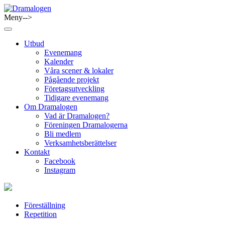
Skip
to
Meny-->
Dramalogen
Dialog med flera verktyg
content
Utbud
Evenemang
Kalender
Våra scener & lokaler
Pågående projekt
Företagsutveckling
Tidigare evenemang
Om Dramalogen
Vad är Dramalogen?
Föreningen Dramalogerna
Bli medlem
Verksamhetsberättelser
Kontakt
Facebook
Instagram
Föreställning
Repetition