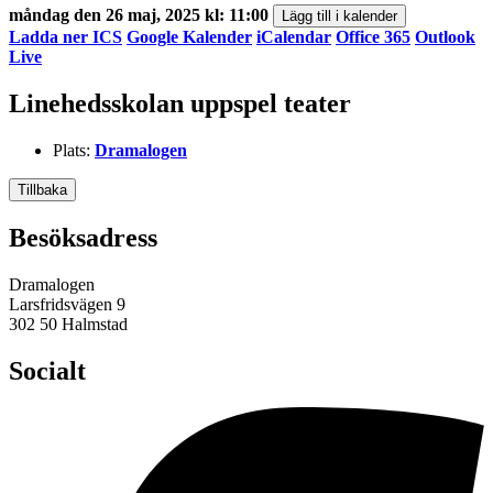
måndag den 26 maj, 2025 kl: 11:00
Lägg till i kalender
Ladda ner ICS
Google Kalender
iCalendar
Office 365
Outlook
Live
Linehedsskolan uppspel teater
Plats:
Dramalogen
Tillbaka
Besöksadress
Dramalogen
Larsfridsvägen 9
302 50 Halmstad
Socialt