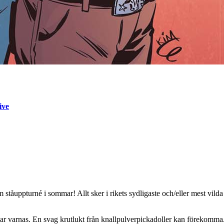
ive
 ståuppturné i sommar! Allt sker i rikets sydligaste och/eller mest 
lar varnas. En svag krutlukt från knallpulverpickadoller kan förekomma