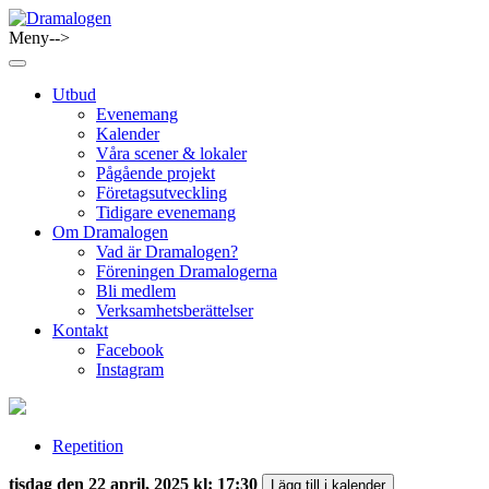
Skip
to
Meny-->
Dramalogen
Dialog med flera verktyg
content
Utbud
Evenemang
Kalender
Våra scener & lokaler
Pågående projekt
Företagsutveckling
Tidigare evenemang
Om Dramalogen
Vad är Dramalogen?
Föreningen Dramalogerna
Bli medlem
Verksamhetsberättelser
Kontakt
Facebook
Instagram
Repetition
tisdag den 22 april, 2025 kl: 17:30
Lägg till i kalender