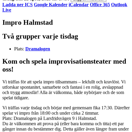
Ladda ner ICS
Google Kalender
iCalendar
Office 365
Outlook
Live
Impro Halmstad
Två grupper varje tisdag
Plats:
Dramalogen
Kom och spela improvisationsteater med
oss!
Vi träffas för att spela impro tillsammans – lekfullt och kravlöst. Vi
utforskar spontanitet, samarbete och fantasi i en rolig, avslappnad
och trygg atmosfär! Alla är välkomna, både nybörjare och de som
spelat tidigare.
Vi träffas varje tisdag och börjar med gemensam fika 17:30. Därefter
spelar vi impro från 18:00 och under cirka 2 timmar.
Plats: Dramalogen på Larsfridsvägen 9 i Halmstad.
Du är välkommen att prova på (eller bara komma och titta) ett par
gånger innan du bestämmer dig. Detta gäller även längre fram under