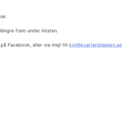
mar.
 längre fram under hösten.
på Facebook, eller via mejl till
kvt@kvartersteatern.se