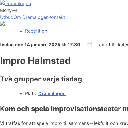
Skip
to
Meny-->
Dramalogen
Dialog med flera verktyg
content
Utbud
Om Dramalogen
Kontakt
Repetition
tisdag den 14 januari, 2025 kl: 17:30
Lägg till i kal
Ladda ner ICS
Google Kalender
iCalendar
Office 365
Outlook Live
Impro Halmstad
Två grupper varje tisdag
Plats:
Dramalogen
Kom och spela improvisationsteater m
Vi träffas för att spela impro tillsammans – lekfullt och kr