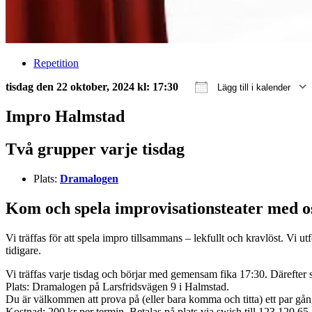
Repetition
tisdag den 22 oktober, 2024 kl: 17:30
Lägg till i kalender
Ladda ner ICS
Google Kalender
iCalendar
Office 365
Outlook Live
Impro Halmstad
Två grupper varje tisdag
Plats:
Dramalogen
Kom och spela improvisationsteater med o
Vi träffas för att spela impro tillsammans – lekfullt och kravlöst. Vi 
tidigare.
Vi träffas varje tisdag och börjar med gemensam fika 17:30. Därefter 
Plats: Dramalogen på Larsfridsvägen 9 i Halmstad.
Du är välkommen att prova på (eller bara komma och titta) ett par gå
Kostnad: 200 kr per termin. Betalas på plats via swish till 123 120 65 5