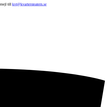
mejl till
kvt@kvartersteatern.se