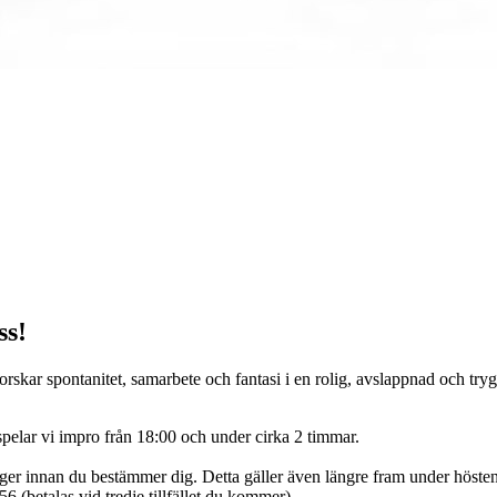
ss!
utforskar spontanitet, samarbete och fantasi i en rolig, avslappnad och 
spelar vi impro från 18:00 och under cirka 2 timmar.
nger innan du bestämmer dig. Detta gäller även längre fram under hösten
6 (betalas vid tredje tillfället du kommer).