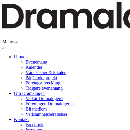
Skip
to
content
Meny-->
Dramalogen
Dialog med flera verktyg
Utbud
Evenemang
Kalender
Våra scener & lokaler
Pågående projekt
Företagsutveckling
Tidigare evenemang
Om Dramalogen
Vad är Dramalogen?
Föreningen Dramalogerna
Bli medlem
Verksamhetsberättelser
Kontakt
Facebook
Instagram