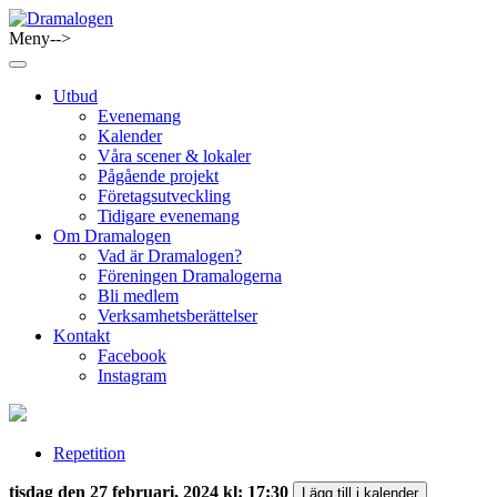
Skip
to
Meny-->
Dramalogen
Dialog med flera verktyg
content
Utbud
Evenemang
Kalender
Våra scener & lokaler
Pågående projekt
Företagsutveckling
Tidigare evenemang
Om Dramalogen
Vad är Dramalogen?
Föreningen Dramalogerna
Bli medlem
Verksamhetsberättelser
Kontakt
Facebook
Instagram
Repetition
tisdag den 27 februari, 2024 kl: 17:30
Lägg till i kalender