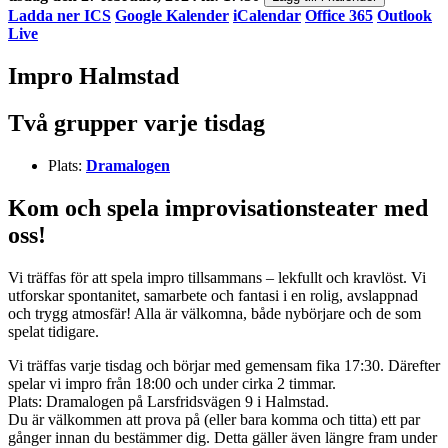
Ladda ner ICS
Google Kalender
iCalendar
Office 365
Outlook
Live
Impro Halmstad
Två grupper varje tisdag
Plats:
Dramalogen
Kom och spela improvisationsteater med
oss!
Vi träffas för att spela impro tillsammans – lekfullt och kravlöst. Vi
utforskar spontanitet, samarbete och fantasi i en rolig, avslappnad
och trygg atmosfär! Alla är välkomna, både nybörjare och de som
spelat tidigare.
Vi träffas varje tisdag och börjar med gemensam fika 17:30. Därefter
spelar vi impro från 18:00 och under cirka 2 timmar.
Plats: Dramalogen på Larsfridsvägen 9 i Halmstad.
Du är välkommen att prova på (eller bara komma och titta) ett par
gånger innan du bestämmer dig. Detta gäller även längre fram under