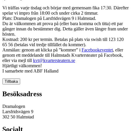
Vi träffas varje tisdag och börjar med gemensam fika 17:30. Därefter
spelar vi impro från 18:00 och under cirka 2 timmar.
Plats: Dramalogen på Larsfridsvägen 9 i Halmstad.
Du är välkommen att prova på (eller bara komma och titta) ett par
gånger innan du bestämmer dig. Detta gäller även längre fram under
hösten.
Kostnad: 200 kr per termin. Betalas på plats via swish till 123 120
65 56 (betalas vid tredje tillfället du kommer).
Anmälan: genom att klicka på ”kommer” i
Facebookeventet
, eller
genom ett meddelande till Halmstads Kvartersteater på Facebook,
eller via mejl till
kvt@kvartersteatern.se
Hjärtligt välkommen!
I samarbete med ABF Halland
Tillbaka
Besöksadress
Dramalogen
Larsfridsvägen 9
302 50 Halmstad
Socialt