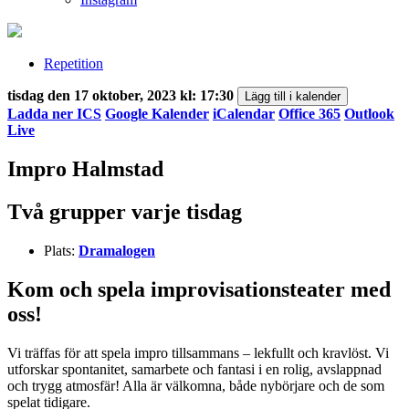
Repetition
tisdag den 17 oktober, 2023 kl: 17:30
Lägg till i kalender
Ladda ner ICS
Google Kalender
iCalendar
Office 365
Outlook
Live
Impro Halmstad
Två grupper varje tisdag
Plats:
Dramalogen
Kom och spela improvisationsteater med
oss!
Vi träffas för att spela impro tillsammans – lekfullt och kravlöst. Vi
utforskar spontanitet, samarbete och fantasi i en rolig, avslappnad
och trygg atmosfär! Alla är välkomna, både nybörjare och de som
spelat tidigare.