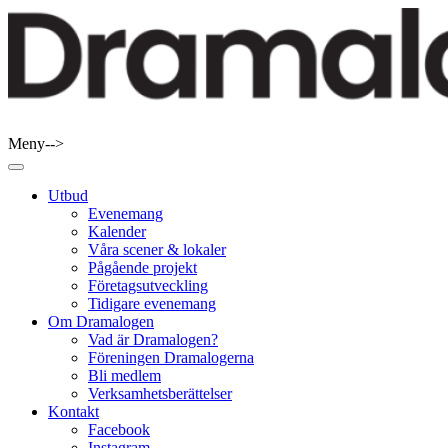
Skip
to
content
Meny-->
Dramalogen
Dialog med flera verktyg
Utbud
Evenemang
Kalender
Våra scener & lokaler
Pågående projekt
Företagsutveckling
Tidigare evenemang
Om Dramalogen
Vad är Dramalogen?
Föreningen Dramalogerna
Bli medlem
Verksamhetsberättelser
Kontakt
Facebook
Instagram