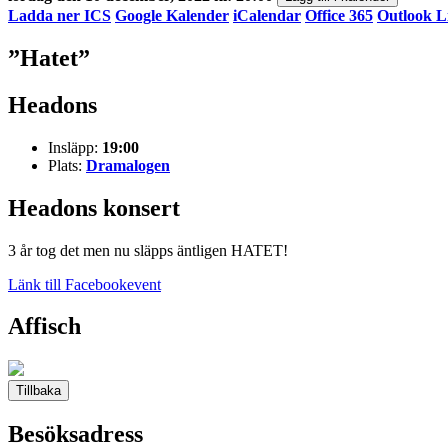
Ladda ner ICS
Google Kalender
iCalendar
Office 365
Outlook L
”Hatet”
Headons
Insläpp:
19:00
Plats:
Dramalogen
Headons konsert
3 år tog det men nu släpps äntligen HATET!
Länk till Facebookevent
Affisch
Tillbaka
Besöksadress