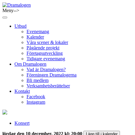
Skip
to
Meny-->
Dramalogen
Dialog med flera verktyg
content
Utbud
Evenemang
Kalender
Våra scener & lokaler
Pågående projekt
Företagsutveckling
Tidigare evenemang
Om Dramalogen
Vad är Dramalogen?
Föreningen Dramalogerna
Bli medlem
Verksamhetsberättelser
Kontakt
Facebook
Instagram
Konsert
lördag den 10 december, 2022 kl: 20:00
Lägg till i kalender