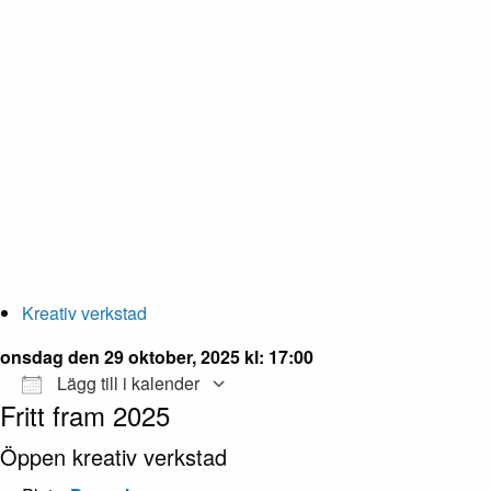
Kreativ verkstad
onsdag den 29 oktober, 2025 kl: 17:00
Lägg till i kalender
Fritt fram 2025
Ladda ner ICS
Google Kalender
iCalendar
Office 365
Outlook Live
Öppen kreativ verkstad