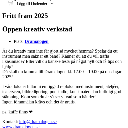
Lägg till i kalender
Ladda ner ICS
Google Kalender
iCalendar
Office 365
Outlook Live
Fritt fram 2025
Öppen kreativ verkstad
Plats:
Dramalogen
Är du kreativ men inte får gjort så mycket hemma? Spelar du ett
instrument men saknar ett band? Känner du att du vill träffa
likasinnade? Eller vill du kanske testa på något nytt och få tips och
hjälp?
Då skall du komma till Dramalogen kl. 17.00 – 19.00 på onsdagar
2025!
I våra lokaler hittar ni en riggad replokal med instrument, ateljéer,
teaterscen, bildredigering, podstudio, konstmaterial och riktigt god
stämning. Kom som du är så ser vi vad som händer!
Ingen föranmälan krävs och det är gratis.
ps. kaffe finns ❤
Kontakt:
info@dramalogen.se
www.dramalogen.se