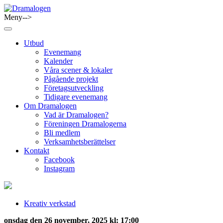
Skip
to
Meny-->
Dramalogen
Dialog med flera verktyg
content
Utbud
Evenemang
Kalender
Våra scener & lokaler
Pågående projekt
Företagsutveckling
Tidigare evenemang
Om Dramalogen
Vad är Dramalogen?
Föreningen Dramalogerna
Bli medlem
Verksamhetsberättelser
Kontakt
Facebook
Instagram
Kreativ verkstad
onsdag den 26 november, 2025 kl: 17:00