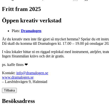
Ladda ner ICS
Google Kalender
iCalendar
Office 365
Outlook Live
Fritt fram 2025
Öppen kreativ verkstad
Plats:
Dramalogen
Är du kreativ men inte får gjort så mycket hemma? Spelar du ett instrum
Då skall du komma till Dramalogen kl. 17.00 – 19.00 på onsdagar 20
I våra lokaler hittar ni en riggad replokal med instrument, ateljéer, t
Ingen föranmälan krävs och det är gratis.
ps. kaffe finns ❤
Kontakt:
info@dramalogen.se
www.dramalogen.se
– Larsfridsvägen 9, Halmstad
Tillbaka
Besöksadress