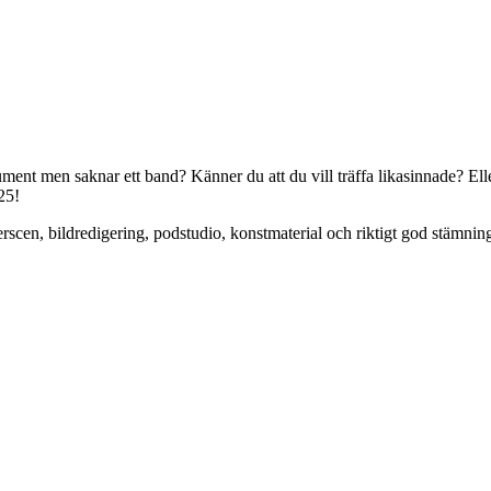
ent men saknar ett band? Känner du att du vill träffa likasinnade? Eller
25!
eaterscen, bildredigering, podstudio, konstmaterial och riktigt god stäm