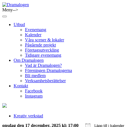
Skip
to
Meny-->
Dramalogen
Dialog med flera verktyg
content
Utbud
Evenemang
Kalender
Våra scener & lokaler
Pågående projekt
Företagsutveckling
Tidigare evenemang
Om Dramalogen
Vad är Dramalogen?
Föreningen Dramalogerna
Bli medlem
Verksamhetsberättelser
Kontakt
Facebook
Instagram
Kreativ verkstad
onsdag den 17 december, 2025 kl: 17:00
Lägg till i kalender