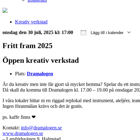
Kreativ verkstad
onsdag den 30 juli, 2025 kl: 17:00
Lägg till i kalender
Ladda ner ICS
Google Kalender
iCalendar
Office 365
Outlook Live
Fritt fram 2025
Öppen kreativ verkstad
Plats:
Dramalogen
Är du kreativ men inte får gjort så mycket hemma? Spelar du ett instrum
Då skall du komma till Dramalogen kl. 17.00 – 19.00 på onsdagar 20
I våra lokaler hittar ni en riggad replokal med instrument, ateljéer, t
Ingen föranmälan krävs och det är gratis.
ps. kaffe finns ❤
Kontakt:
info@dramalogen.se
www.dramalogen.se
– Larsfridsvägen 9, Halmstad