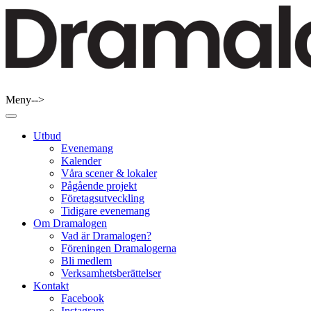
Skip
to
content
Meny-->
Dramalogen
Dialog med flera verktyg
Utbud
Evenemang
Kalender
Våra scener & lokaler
Pågående projekt
Företagsutveckling
Tidigare evenemang
Om Dramalogen
Vad är Dramalogen?
Föreningen Dramalogerna
Bli medlem
Verksamhetsberättelser
Kontakt
Facebook
Instagram