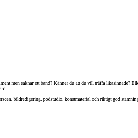
ent men saknar ett band? Känner du att du vill träffa likasinnade? Eller
25!
eaterscen, bildredigering, podstudio, konstmaterial och riktigt god stäm