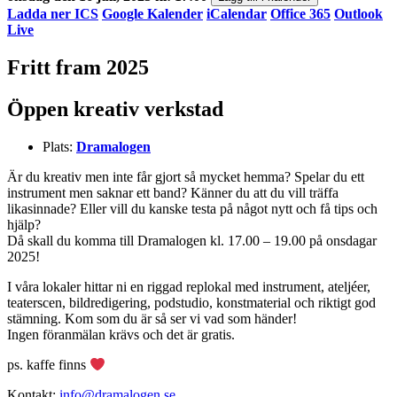
Ladda ner ICS
Google Kalender
iCalendar
Office 365
Outlook
Live
Fritt fram 2025
Öppen kreativ verkstad
Plats:
Dramalogen
Är du kreativ men inte får gjort så mycket hemma? Spelar du ett
instrument men saknar ett band? Känner du att du vill träffa
likasinnade? Eller vill du kanske testa på något nytt och få tips och
hjälp?
Då skall du komma till Dramalogen kl. 17.00 – 19.00 på onsdagar
2025!
I våra lokaler hittar ni en riggad replokal med instrument, ateljéer,
teaterscen, bildredigering, podstudio, konstmaterial och riktigt god
stämning. Kom som du är så ser vi vad som händer!
Ingen föranmälan krävs och det är gratis.
ps. kaffe finns
Kontakt:
info@dramalogen.se