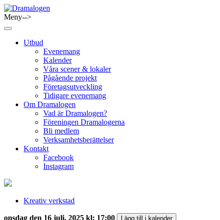
Skip
to
Meny-->
Dramalogen
Dialog med flera verktyg
content
Utbud
Evenemang
Kalender
Våra scener & lokaler
Pågående projekt
Företagsutveckling
Tidigare evenemang
Om Dramalogen
Vad är Dramalogen?
Föreningen Dramalogerna
Bli medlem
Verksamhetsberättelser
Kontakt
Facebook
Instagram
Kreativ verkstad
onsdag den 16 juli, 2025 kl: 17:00
Lägg till i kalender