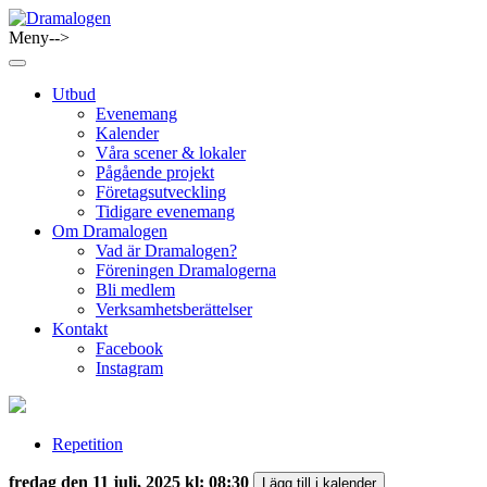
Skip
to
Meny-->
Dramalogen
Dialog med flera verktyg
content
Utbud
Evenemang
Kalender
Våra scener & lokaler
Pågående projekt
Företagsutveckling
Tidigare evenemang
Om Dramalogen
Vad är Dramalogen?
Föreningen Dramalogerna
Bli medlem
Verksamhetsberättelser
Kontakt
Facebook
Instagram
Repetition
fredag den 11 juli, 2025 kl: 08:30
Lägg till i kalender