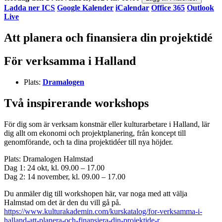
Ladda ner ICS
Google Kalender
iCalendar
Office 365
Outlook
Live
Att planera och finansiera din projektidé
För verksamma i Halland
Plats:
Dramalogen
Två inspirerande workshops
För dig som är verksam konstnär eller kulturarbetare i Halland, lär
dig allt om ekonomi och projektplanering, från koncept till
genomförande, och ta dina projektidéer till nya höjder.
Plats: Dramalogen Halmstad
Dag 1: 24 okt, kl. 09.00 – 17.00
Dag 2: 14 november, kl. 09.00 – 17.00
Du anmäler dig till workshopen här, var noga med att välja
Halmstad om det är den du vill gå på.
https://www.kulturakademin.com/kurskatalog/for-verksamma-i-
halland-att-planera-och-finansiera-din-projektide-r