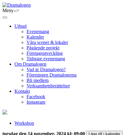
Skip
to
Meny-->
Dramalogen
Dialog med flera verktyg
content
Utbud
Evenemang
Kalender
Våra scener & lokaler
Pågående projekt
Företagsutveckling
Tidigare evenemang
Om Dramalogen
Vad är Dramalogen?
Föreningen Dramalogerna
Bli medlem
Verksamhetsberättelser
Kontakt
Facebook
Instagram
Workshop
torsdag den 14 november, 2024 kl: 09:00
Lägg till i kalender